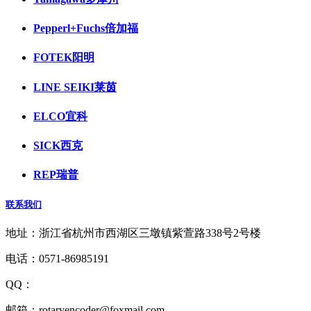
Pepperl+Fuchs倍加福
FOTEK阳明
LINE SEIKI莱茵
ELCO宜科
SICK西克
REP瑞普
联系我们
地址：浙江省杭州市西湖区三墩镇紫萱路338号2号楼
电话：0571-86985191
QQ：
1927418516
邮箱：rotaryencoder@foxmail.com