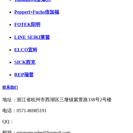
Pepperl+Fuchs倍加福
FOTEK阳明
LINE SEIKI莱茵
ELCO宜科
SICK西克
REP瑞普
联系我们
地址：浙江省杭州市西湖区三墩镇紫萱路338号2号楼
电话：0571-86985191
QQ：
1927418516
邮箱：rotaryencoder@foxmail.com