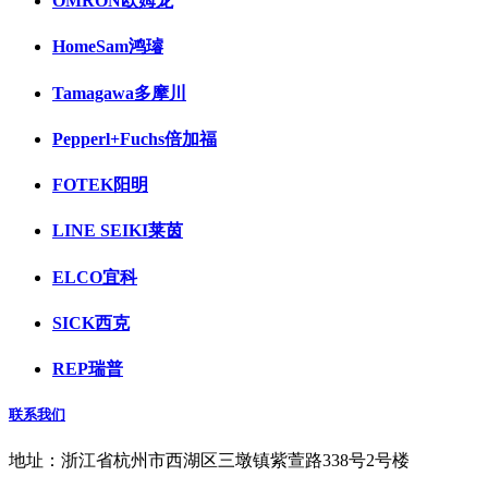
OMRON欧姆龙
HomeSam鸿璿
Tamagawa多摩川
Pepperl+Fuchs倍加福
FOTEK阳明
LINE SEIKI莱茵
ELCO宜科
SICK西克
REP瑞普
联系我们
地址：浙江省杭州市西湖区三墩镇紫萱路338号2号楼