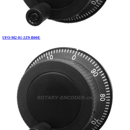
UFO-M2-01-2Z9-B00E